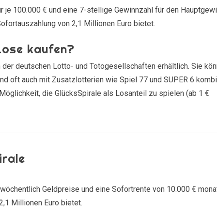
r je 100.000 € und eine 7-stellige Gewinnzahl für den Hauptgew
ofortauszahlung von 2,1 Millionen Euro bietet.
Lose kaufen?
 der deutschen Lotto- und Totogesellschaften erhältlich. Sie kö
d oft auch mit Zusatzlotterien wie Spiel 77 und SUPER 6 kombi
öglichkeit, die GlücksSpirale als Losanteil zu spielen (ab 1 €
rale
e wöchentlich Geldpreise und eine Sofortrente von 10.000 € mona
,1 Millionen Euro bietet.