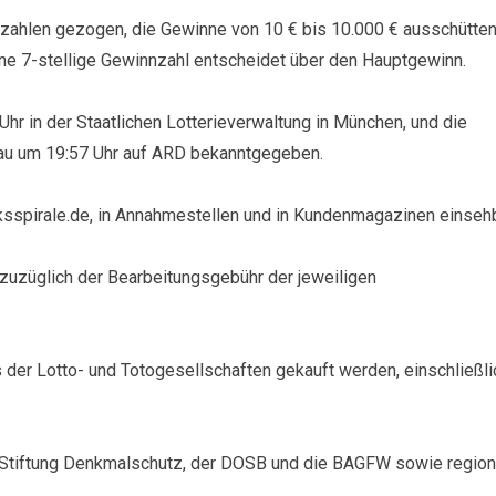
zahlen gezogen, die Gewinne von 10 € bis 10.000 € ausschütten
eine 7-stellige Gewinnzahl entscheidet über den Hauptgewinn.
hr in der Staatlichen Lotterieverwaltung in München, und die
au um 19:57 Uhr auf ARD bekanntgegeben.
ksspirale.de, in Annahmestellen und in Kundenmagazinen einsehb
 zuzüglich der Bearbeitungsgebühr der jeweiligen
 der Lotto- und Totogesellschaften gekauft werden, einschließli
 Stiftung Denkmalschutz, der DOSB und die BAGFW sowie region