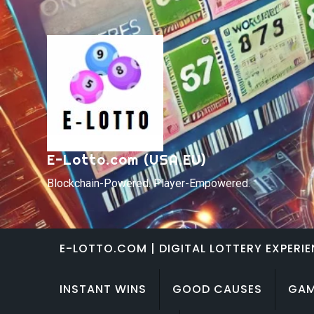
Skip
to
content
E-Lotto.com (USA,EU)
Blockchain-Powered. Player-Empowered.
E-LOTTO.COM | DIGITAL LOTTERY EXPERI
INSTANT WINS
GOOD CAUSES
GAM