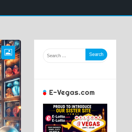
Search
for:
E-Vegas.com