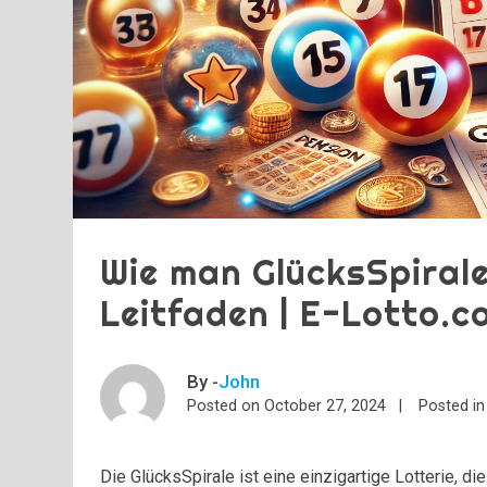
Wie man GlücksSpirale
Leitfaden | E-Lotto.c
By -
John
Posted on
October 27, 2024
Posted i
Die GlücksSpirale ist eine einzigartige Lotterie, di