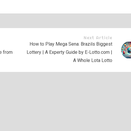
Next Article
How to Play Mega Sena: Brazils Biggest
e from
Lottery | A Experty Guide by E-Lotto.com |
A Whole Lota Lotto